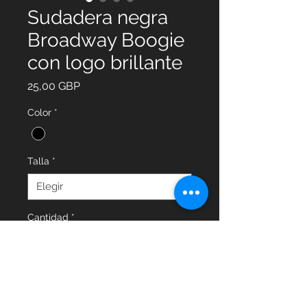
Sudadera negra
Broadway Boogie
con logo brillante
Precio
25,00 GBP
Color
*
Talla
*
Cantidad
*
Agregar al carrito