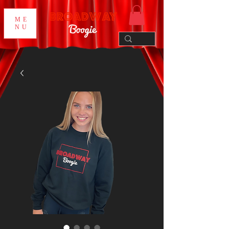
ME
NU