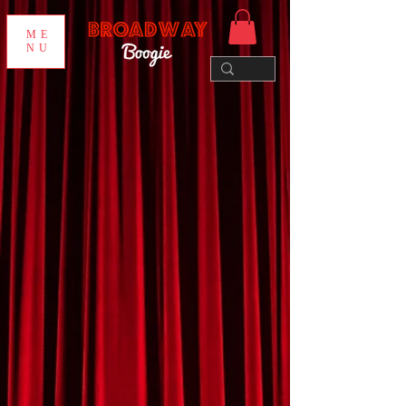
ME
NU